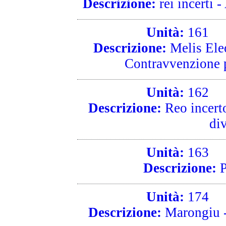
Descrizione:
rei incerti -
Unità:
161
R
Descrizione:
Melis Eleo
Contravvenzione p
Unità:
162
R
Descrizione:
Reo incerto
div
Unità:
163
R
Descrizione:
P
Unità:
174
R
Descrizione:
Marongiu - 