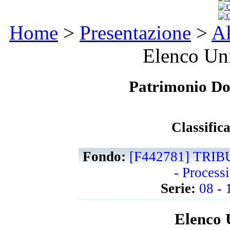
Home
>
Presentazione
>
Al
Elenco Uni
Patrimonio D
Classific
Fondo:
[F442781] TRIB
- Processi
Serie:
08 -
Elenco 