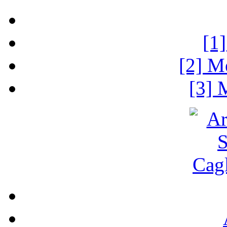
[1
[2] M
[3] 