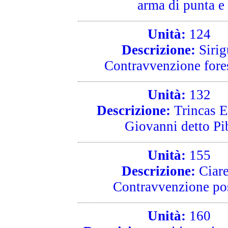
arma di punta e 
Unità:
124
R
Descrizione:
Sirig
Contravvenzione fores
Unità:
132
R
Descrizione:
Trincas E
Giovanni detto Pib
Unità:
155
R
Descrizione:
Ciare
Contravvenzione post
Unità:
160
R