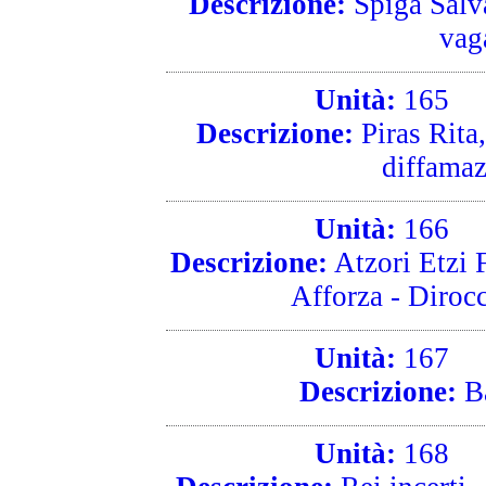
Descrizione:
Spiga Salva
vag
Unità:
165
R
Descrizione:
Piras Rita,
diffamaz
Unità:
166
R
Descrizione:
Atzori Etzi 
Afforza - Diroc
Unità:
167
R
Descrizione:
Ba
Unità:
168
R