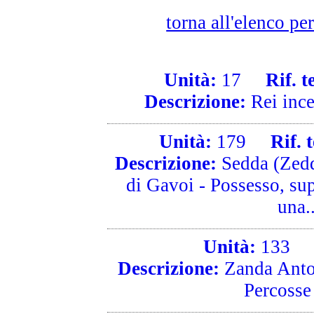
torna all'elenco pe
Unità:
17
Rif. te
Descrizione:
Rei incer
Unità:
179
Rif. t
Descrizione:
Sedda (Zedd
di Gavoi - Possesso, sup
una..
Unità:
133
R
Descrizione:
Zanda Anton
Percosse