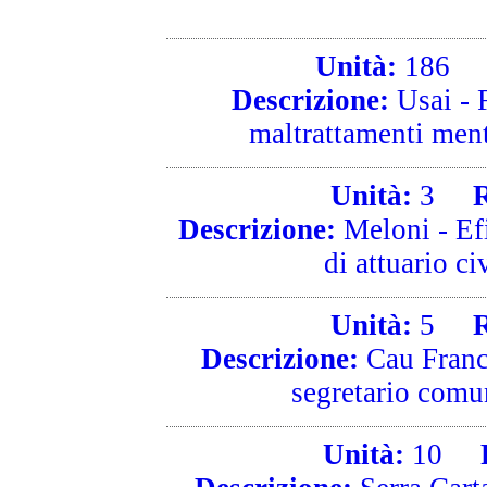
Unità:
186
R
Descrizione:
Usai - F
maltrattamenti mentr
Unità:
3
Ri
Descrizione:
Meloni - Efi
di attuario ci
Unità:
5
Ri
Descrizione:
Cau Franc
segretario comun
Unità:
10
Ri