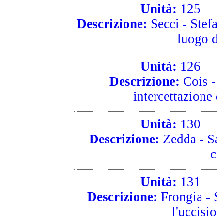
Unità:
125
R
Descrizione:
Secci - Stef
luogo 
Unità:
126
R
Descrizione:
Cois -
intercettazione d
Unità:
130
R
Descrizione:
Zedda - Sa
c
Unità:
131
R
Descrizione:
Frongia - 
l'uccisi