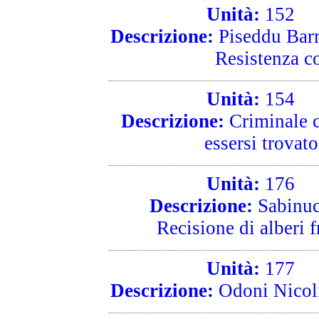
Unità:
152
R
Descrizione:
Piseddu Barr
Resistenza co
Unità:
154
R
Descrizione:
Criminale co
essersi trovat
Unità:
176
R
Descrizione:
Sabinuc
Recisione di alberi f
Unità:
177
R
Descrizione:
Odoni Nicoli