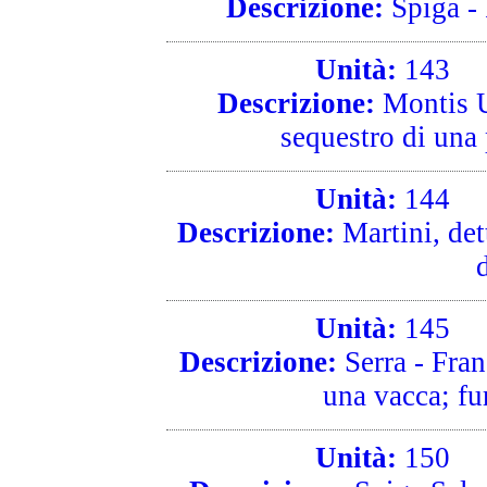
Descrizione:
Spiga - 
Unità:
143
R
Descrizione:
Montis U
sequestro di una p
Unità:
144
R
Descrizione:
Martini, dett
Unità:
145
R
Descrizione:
Serra - Fran
una vacca; fur
Unità:
150
R