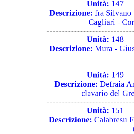
Unità:
147
R
Descrizione:
fra Silvano 
Cagliari - Co
Unità:
148
R
Descrizione:
Mura - Gius
Unità:
149
R
Descrizione:
Defraia An
clavario del Gre
Unità:
151
R
Descrizione:
Calabresu Fe