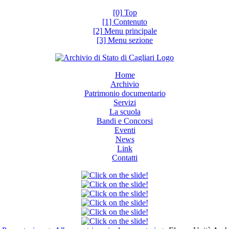
[0] Top
[1] Contenuto
[2] Menu principale
[3] Menu sezione
Home
Archivio
Patrimonio documentario
Servizi
La scuola
Bandi e Concorsi
Eventi
News
Link
Contatti