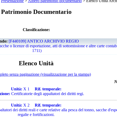
>
Presentazione
>
Albero patrimonio documentario
> Elenco Unità Archi
Patrimonio Documentario
Classificazione:
ndo:
[F440109] ANTICO ARCHIVIO REGIO
sacche o licenze di esportazione, atti di sottomissione e altre carte contab
1711)
Elenco Unità
pleto senza paginazione (visualizzazione per la stampa)
N
Unità:
X 1
Rif. temporale:
zione:
Certificatorie degli appaltatori dei diritti regi.
Unità:
X 2
Rif. temporale:
ltatori dei diritti reali e carte relative alla pesca del tonno, sacche d'es
regalie e fortificazioni.