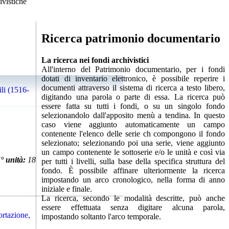
vistiche
Ricerca patrimonio documentario
La ricerca nei fondi archivistici
All'interno del Patrimonio documentario, per i fondi
dotati di inventario elettronico, è possibile reperire i
documenti attraverso il sistema di ricerca a testo libero,
ili (1516-
digitando una parola o parte di essa. La ricerca può
essere fatta su tutti i fondi, o su un singolo fondo
selezionandolo dall'apposito menù a tendina. In questo
caso viene aggiunto automaticamente un campo
contenente l'elenco delle serie ch compongono il fondo
selezionato; selezionando poi una serie, viene aggiunto
un campo contenente le sottoserie e/o le unità e così via
° unità:
18
per tutti i livelli, sulla base della specifica struttura del
fondo. È possibile affinare ulteriormente la ricerca
impostando un arco cronologico, nella forma di anno
iniziale e finale.
La ricerca, secondo le modalità descritte, può anche
essere effettuata senza digitare alcuna parola,
portazione,
impostando soltanto l'arco temporale.