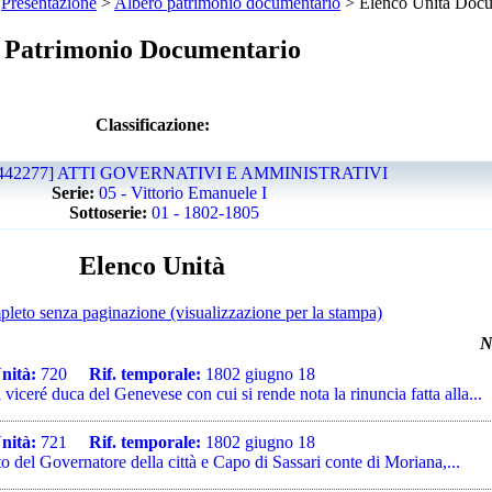
>
Presentazione
>
Albero patrimonio documentario
> Elenco Unità Docu
Patrimonio Documentario
Classificazione:
442277] ATTI GOVERNATIVI E AMMINISTRATIVI
Serie:
05 - Vittorio Emanuele I
Sottoserie:
01 - 1802-1805
Elenco Unità
pleto senza paginazione (visualizzazione per la stampa)
N
nità:
720
Rif. temporale:
1802 giugno 18
viceré duca del Genevese con cui si rende nota la rinuncia fatta alla...
nità:
721
Rif. temporale:
1802 giugno 18
 del Governatore della città e Capo di Sassari conte di Moriana,...