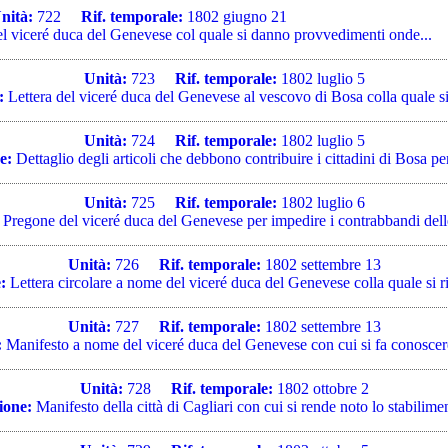
nità:
722
Rif. temporale:
1802 giugno 21
l viceré duca del Genevese col quale si danno provvedimenti onde...
Unità:
723
Rif. temporale:
1802 luglio 5
:
Lettera del viceré duca del Genevese al vescovo di Bosa colla quale si 
Unità:
724
Rif. temporale:
1802 luglio 5
e:
Dettaglio degli articoli che debbono contribuire i cittadini di Bosa per
Unità:
725
Rif. temporale:
1802 luglio 6
Pregone del viceré duca del Genevese per impedire i contrabbandi delle
Unità:
726
Rif. temporale:
1802 settembre 13
:
Lettera circolare a nome del viceré duca del Genevese colla quale si ri
Unità:
727
Rif. temporale:
1802 settembre 13
:
Manifesto a nome del viceré duca del Genevese con cui si fa conoscere
Unità:
728
Rif. temporale:
1802 ottobre 2
ione:
Manifesto della città di Cagliari con cui si rende noto lo stabilimen