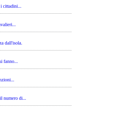
cittadini...
alieri...
 dall'isola.
i fanno...
zioni...
l numero di...