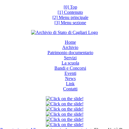
[0] Top
[1] Contenuto
[2] Menu principale
[3] Menu sezione
Home
Archivio
Patrimonio documentario
Servizi
La scuola
Bandi e Concorsi
Eventi
News
Link
Contatti