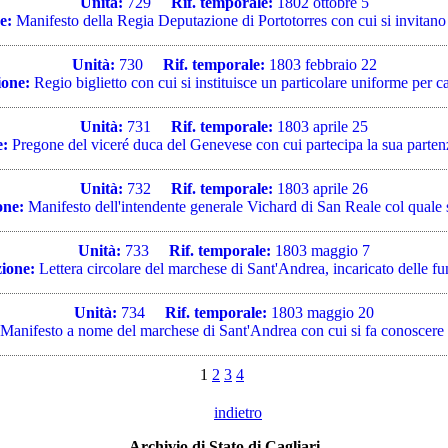
Unità:
729
Rif. temporale:
1802 ottobre 5
e:
Manifesto della Regia Deputazione di Portotorres con cui si invitano i 
Unità:
730
Rif. temporale:
1803 febbraio 22
ione:
Regio biglietto con cui si instituisce un particolare uniforme per cav
Unità:
731
Rif. temporale:
1803 aprile 25
e:
Pregone del viceré duca del Genevese con cui partecipa la sua partenza
Unità:
732
Rif. temporale:
1803 aprile 26
one:
Manifesto dell'intendente generale Vichard di San Reale col quale s
Unità:
733
Rif. temporale:
1803 maggio 7
zione:
Lettera circolare del marchese di Sant'Andrea, incaricato delle fun
Unità:
734
Rif. temporale:
1803 maggio 20
Manifesto a nome del marchese di Sant'Andrea con cui si fa conoscere i
1
2
3
4
indietro
Archivio di Stato di Cagliari