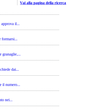
Vai alla pagina della ricerca
approva il...
 formarsi...
 granaglie,...
chiede dai...
 il numero...
to nei...