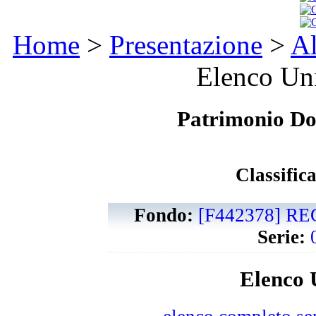
Home
>
Presentazione
>
Al
Elenco Uni
Patrimonio D
Classific
Fondo:
[F442378] R
Serie:
Elenco 