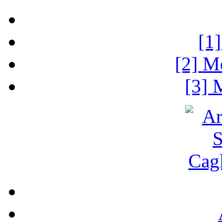
[1
[2] M
[3] 