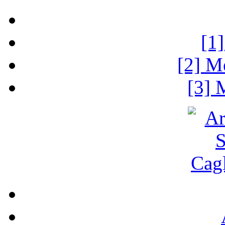
[1
[2] M
[3] 