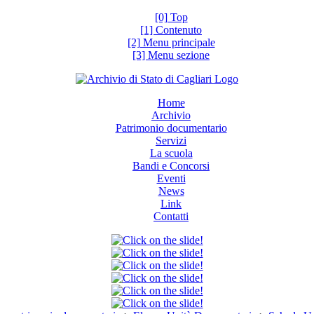
[0] Top
[1] Contenuto
[2] Menu principale
[3] Menu sezione
Home
Archivio
Patrimonio documentario
Servizi
La scuola
Bandi e Concorsi
Eventi
News
Link
Contatti