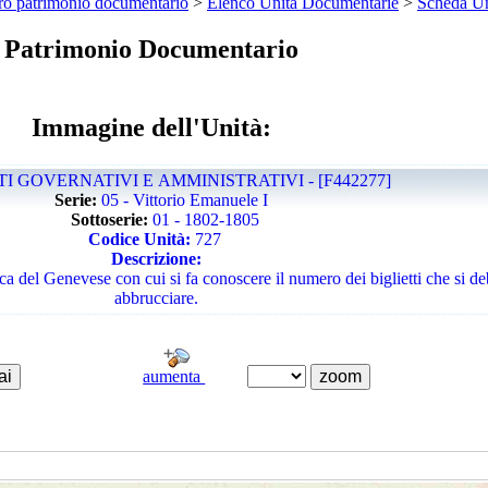
ro patrimonio documentario
>
Elenco Unità Documentarie
>
Scheda Un
Patrimonio Documentario
Immagine dell'Unità:
TI GOVERNATIVI E AMMINISTRATIVI - [F442277]
Serie:
05 - Vittorio Emanuele I
Sottoserie:
01 - 1802-1805
Codice Unità:
727
Descrizione:
a del Genevese con cui si fa conoscere il numero dei biglietti che si 
abbrucciare.
aumenta