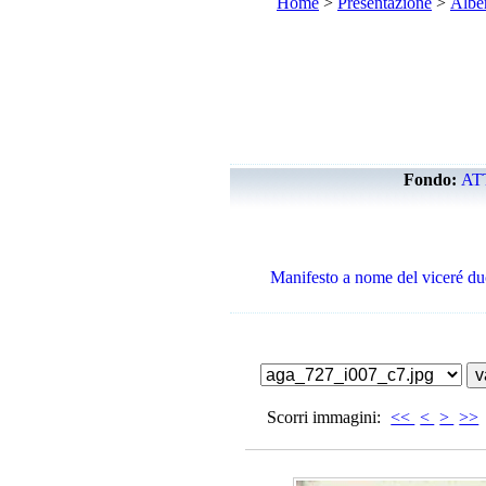
Home
>
Presentazione
>
Albe
Fondo:
AT
Manifesto a nome del viceré duc
Scorri immagini:
<<
<
>
>>