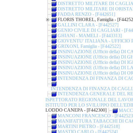
DISTRETTO MILITARE DI CAGLIARI
DISTRETTO MILITARE DI ORISTANO
FADDA RENZO - [F442651]
FLORIS THOREL, Famiglia - [F44252
GALLINI CLARA - [F442527]
GENIO CIVILE DI CAGLIARI - [F44
GHIANI - MAMELI - [F443313]
GIOVENTU' ITALIANA - UFFICIO P
GRIXONI, Famiglia - [F442522]
INSINUAZIONE (Ufficio della) DI C
INSINUAZIONE (Ufficio della) DI G
INSINUAZIONE (Ufficio della) DI IG
INSINUAZIONE (Ufficio della) DI L
INSINUAZIONE (Ufficio della) DI O
INTENDENZA DI FINANZA DI CAGL
INTENDENZA DI FINANZA DI CAGLIAR
INTENDENZA GENERALE DEL REG
ISPETTORATO REGIONALE DEL LAVORO 
ISTITUTO PER LO SVILUPPO DELL'EDILI
LODDO CANEPA - [F442300]
MACCIO
MANCONI FRANCESCO - [F442523
MANIFATTURA TABACCHI DI CAGLI
MARTINI PIETRO - [F442518]
MASTIO CARLO - [F442524]