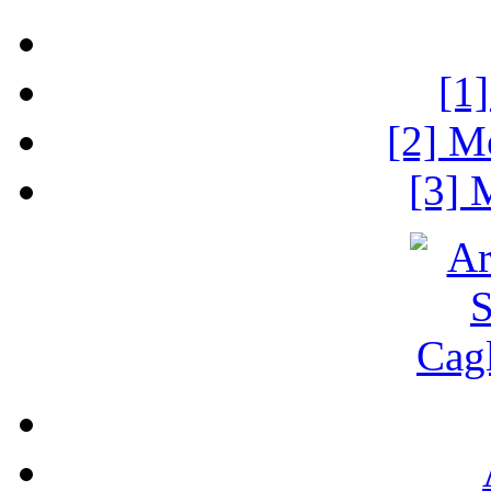
[1
[2] M
[3] 