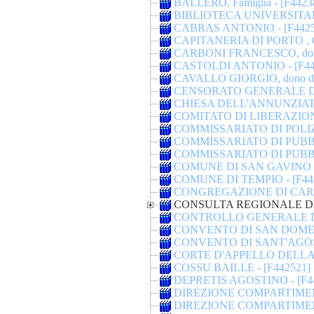
BALLERO, Famiglia - [F4423
BIBLIOTECA UNIVERSITARI
CABRAS ANTONIO - [F4425
CAPITANERIA DI PORTO , C
CARBONI FRANCESCO, dono 
CASTOLDI ANTONIO - [F44
CAVALLO GIORGIO, dono di 
CENSORATO GENERALE DE
CHIESA DELL'ANNUNZIATA 
COMITATO DI LIBERAZION
COMMISSARIATO DI POLIZ
COMMISSARIATO DI PUBBL
COMMISSARIATO DI PUBBLI
COMUNE DI SAN GAVINO - 
COMUNE DI TEMPIO - [F44
CONGREGAZIONE DI CARITA
CONSULTA REGIONALE DE
CONTROLLO GENERALE DE
CONVENTO DI SAN DOMENI
CONVENTO DI SANT'AGOST
CORTE D'APPELLO DELLA 
COSSU BAILLE - [F442521]
DEPRETIS AGOSTINO - [F4
DIREZIONE COMPARTIMENT
DIREZIONE COMPARTIMENT