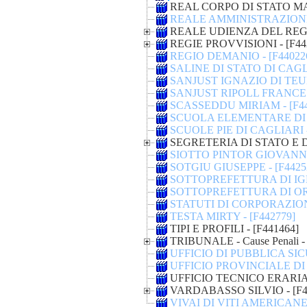
REAL CORPO DI STATO MA
REALE AMMINISTRAZIONE 
REALE UDIENZA DEL REGN
REGIE PROVVISIONI - [F44
REGIO DEMANIO - [F44022
SALINE DI STATO DI CAGLI
SANJUST IGNAZIO DI TEUL
SANJUST RIPOLL FRANCESC
SCASSEDDU MIRIAM - [F44
SCUOLA ELEMENTARE DI E
SCUOLE PIE DI CAGLIARI -
SEGRETERIA DI STATO E 
SIOTTO PINTOR GIOVANNI 
SOTGIU GIUSEPPE - [F4425
SOTTOPREFETTURA DI IGLE
SOTTOPREFETTURA DI ORI
STATUTI DI CORPORAZIONI
TESTA MIRTY - [F442779]
TIPI E PROFILI - [F441464]
TRIBUNALE - Cause Penali - P
UFFICIO DI PUBBLICA SIC
UFFICIO PROVINCIALE DI 
UFFICIO TECNICO ERARIAL
VARDABASSO SILVIO - [F4
VIVAI DI VITI AMERICANE