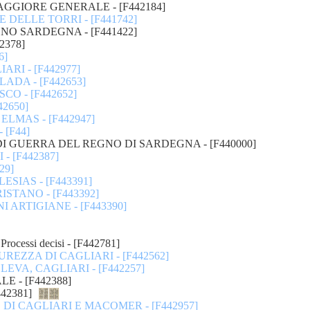
GGIORE GENERALE - [F442184]
DELLE TORRI - [F441742]
O SARDEGNA - [F441422]
2378]
6]
ARI - [F442977]
ADA - [F442653]
O - [F442652]
2650]
LMAS - [F442947]
 [F44]
DI GUERRA DEL REGNO DI SARDEGNA - [F440000]
- [F442387]
29]
SIAS - [F443391]
STANO - [F443392]
 ARTIGIANE - [F443390]
rocessi decisi - [F442781]
UREZZA DI CAGLIARI - [F442562]
LEVA, CAGLIARI - [F442257]
E - [F442388]
42381]
 DI CAGLIARI E MACOMER - [F442957]