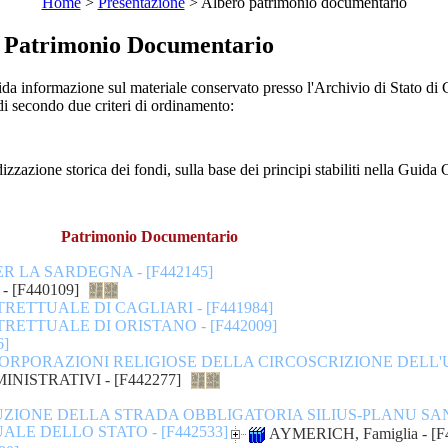
Home
>
Presentazione
> Albero patrimonio documentario
Patrimonio Documentario
ida informazione sul materiale conservato presso l'Archivio di Stato di C
di secondo due criteri di ordinamento:
rica dei fondi, sulla base dei principi stabiliti nella Guida Generale
Patrimonio Documentario
 LA SARDEGNA - [F442145]
 [F440109]
RETTUALE DI CAGLIARI - [F441984]
RETTUALE DI ORISTANO - [F442009]
6]
ORPORAZIONI RELIGIOSE DELLA CIRCOSCRIZIONE DELL'UF
NISTRATIVI - [F442277]
UZIONE DELLA STRADA OBBLIGATORIA SILIUS-PLANU SANG
LE DELLO STATO - [F442533]
AYMERICH, Famiglia - [F