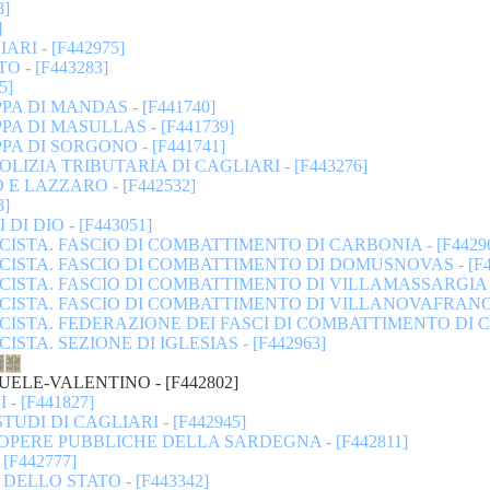
8]
]
ARI - [F442975]
 - [F443283]
5]
PPA DI MANDAS - [F441740]
PPA DI MASULLAS - [F441739]
PPA DI SORGONO - [F441741]
IZIA TRIBUTARIA DI CAGLIARI - [F443276]
 E LAZZARO - [F442532]
8]
I DIO - [F443051]
ISTA. FASCIO DI COMBATTIMENTO DI CARBONIA - [F4429
ISTA. FASCIO DI COMBATTIMENTO DI DOMUSNOVAS - [F4
ISTA. FASCIO DI COMBATTIMENTO DI VILLAMASSARGIA -
CISTA. FASCIO DI COMBATTIMENTO DI VILLANOVAFRANCA 
ISTA. FEDERAZIONE DEI FASCI DI COMBATTIMENTO DI CA
STA. SEZIONE DI IGLESIAS - [F442963]
ELE-VALENTINO - [F442802]
- [F441827]
DI DI CAGLIARI - [F442945]
PERE PUBBLICHE DELLA SARDEGNA - [F442811]
[F442777]
ELLO STATO - [F443342]