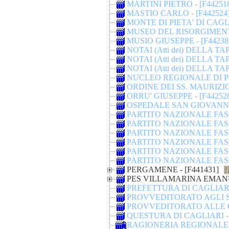
MARTINI PIETRO - [F44251
MASTIO CARLO - [F442524
MONTE DI PIETA' DI CAGLI
MUSEO DEL RISORGIMENTO
MUSIO GIUSEPPE - [F44238
NOTAI (Atti dei) DELLA TA
NOTAI (Atti dei) DELLA TA
NOTAI (Atti dei) DELLA TA
NUCLEO REGIONALE DI POL
ORDINE DEI SS. MAURIZIO
ORRU' GIUSEPPE - [F44252
OSPEDALE SAN GIOVANNI D
PARTITO NAZIONALE FASC
PARTITO NAZIONALE FASC
PARTITO NAZIONALE FASC
PARTITO NAZIONALE FAS
PARTITO NAZIONALE FASC
PARTITO NAZIONALE FASCI
PERGAMENE - [F441431]
PES VILLAMARINA EMANU
PREFETTURA DI CAGLIARI 
PROVVEDITORATO AGLI STU
PROVVEDITORATO ALLE O
QUESTURA DI CAGLIARI - 
RAGIONERIA REGIONALE D