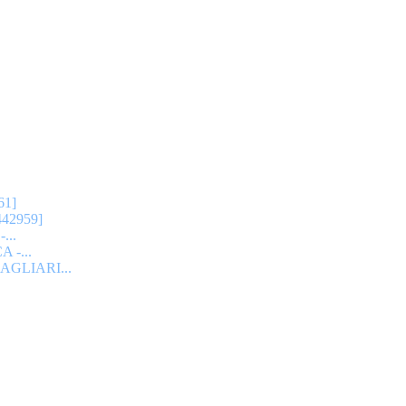
61]
42959]
...
-...
GLIARI...