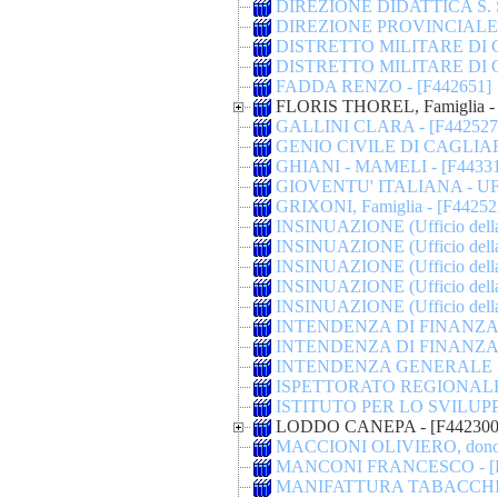
DIREZIONE DIDATTICA S. S
DIREZIONE PROVINCIALE D
DISTRETTO MILITARE DI C
DISTRETTO MILITARE DI O
FADDA RENZO - [F442651]
FLORIS THOREL, Famiglia - 
GALLINI CLARA - [F442527
GENIO CIVILE DI CAGLIARI
GHIANI - MAMELI - [F4433
GIOVENTU' ITALIANA - UF
GRIXONI, Famiglia - [F44252
INSINUAZIONE (Ufficio dell
INSINUAZIONE (Ufficio dell
INSINUAZIONE (Ufficio dell
INSINUAZIONE (Ufficio dell
INSINUAZIONE (Ufficio dell
INTENDENZA DI FINANZA D
INTENDENZA DI FINANZA D
INTENDENZA GENERALE D
ISPETTORATO REGIONALE 
ISTITUTO PER LO SVILUPP
LODDO CANEPA - [F442300
MACCIONI OLIVIERO, dono d
MANCONI FRANCESCO - [F
MANIFATTURA TABACCHI D