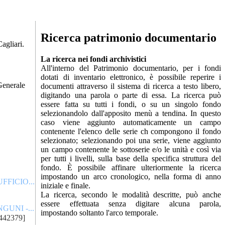
Ricerca patrimonio documentario
agliari.
La ricerca nei fondi archivistici
All'interno del Patrimonio documentario, per i fondi
dotati di inventario elettronico, è possibile reperire i
documenti attraverso il sistema di ricerca a testo libero,
digitando una parola o parte di essa. La ricerca può
essere fatta su tutti i fondi, o su un singolo fondo
selezionandolo dall'apposito menù a tendina. In questo
caso viene aggiunto automaticamente un campo
contenente l'elenco delle serie ch compongono il fondo
selezionato; selezionando poi una serie, viene aggiunto
un campo contenente le sottoserie e/o le unità e così via
per tutti i livelli, sulla base della specifica struttura del
fondo. È possibile affinare ulteriormente la ricerca
impostando un arco cronologico, nella forma di anno
FICIO...
iniziale e finale.
La ricerca, secondo le modalità descritte, può anche
essere effettuata senza digitare alcuna parola,
UNI -...
impostando soltanto l'arco temporale.
442379]