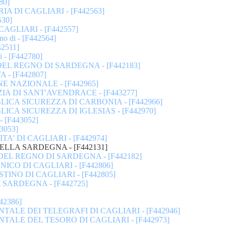
80]
A DI CAGLIARI - [F442563]
30]
AGLIARI - [F442557]
di - [F442564]
2511]
- [F442780]
L REGNO DI SARDEGNA - [F442183]
- [F442807]
E NAZIONALE - [F442965]
IA DI SANT'AVENDRACE - [F443277]
ICA SICUREZZA DI CARBONIA - [F442966]
CA SICUREZZA DI IGLESIAS - [F442970]
[F443052]
3053]
' DI CAGLIARI - [F442974]
LLA SARDEGNA - [F442131]
L REGNO DI SARDEGNA - [F442182]
CO DI CAGLIARI - [F442806]
INO DI CAGLIARI - [F442805]
SARDEGNA - [F442725]
42386]
ALE DEI TELEGRAFI DI CAGLIARI - [F442946]
ALE DEL TESORO DI CAGLIARI - [F442973]