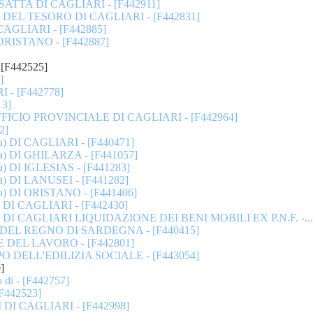
ATTA DI CAGLIARI - [F442911]
EL TESORO DI CAGLIARI - [F442831]
AGLIARI - [F442885]
RISTANO - [F442887]
[F442525]
]
 - [F442778]
13]
FICIO PROVINCIALE DI CAGLIARI - [F442964]
2]
a) DI CAGLIARI - [F440471]
a) DI GHILARZA - [F441057]
a) DI IGLESIAS - [F441283]
a) DI LANUSEI - [F441282]
a) DI ORISTANO - [F441406]
I CAGLIARI - [F442430]
I CAGLIARI LIQUIDAZIONE DEI BENI MOBILI EX P.N.F. -..
EL REGNO DI SARDEGNA - [F440415]
DEL LAVORO - [F442801]
O DELL'EDILIZIA SOCIALE - [F443054]
]
i - [F442757]
442523]
I CAGLIARI - [F442998]