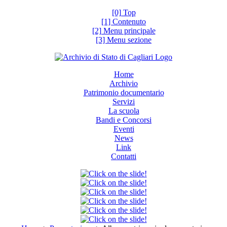
[0] Top
[1] Contenuto
[2] Menu principale
[3] Menu sezione
Home
Archivio
Patrimonio documentario
Servizi
La scuola
Bandi e Concorsi
Eventi
News
Link
Contatti