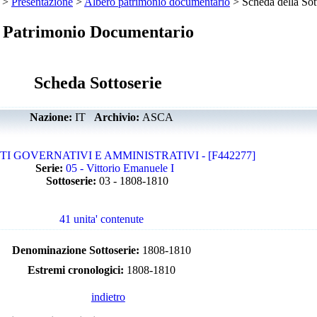
>
Presentazione
>
Albero patrimonio documentario
> Scheda della Sot
Patrimonio Documentario
Scheda Sottoserie
Nazione:
IT
Archivio:
ASCA
TI GOVERNATIVI E AMMINISTRATIVI - [F442277]
Serie:
05 - Vittorio Emanuele I
Sottoserie:
03 - 1808-1810
41 unita' contenute
Denominazione Sottoserie:
1808-1810
Estremi cronologici:
1808-1810
indietro