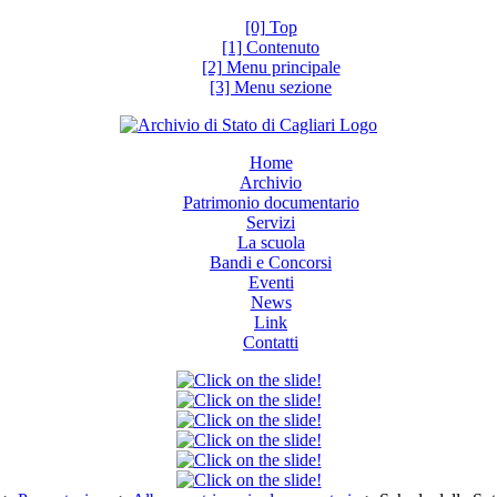
[0] Top
[1] Contenuto
[2] Menu principale
[3] Menu sezione
Home
Archivio
Patrimonio documentario
Servizi
La scuola
Bandi e Concorsi
Eventi
News
Link
Contatti