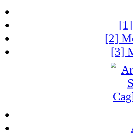
[1
[2] M
[3] 