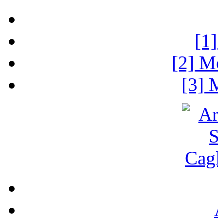
[1
[2] M
[3] 