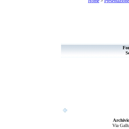
Home
>
Presentazion
Fo
S
Archivio
Via Gallu