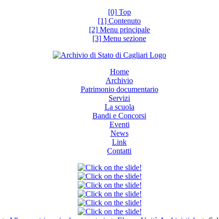
[0] Top
[1] Contenuto
[2] Menu principale
[3] Menu sezione
Home
Archivio
Patrimonio documentario
Servizi
La scuola
Bandi e Concorsi
Eventi
News
Link
Contatti