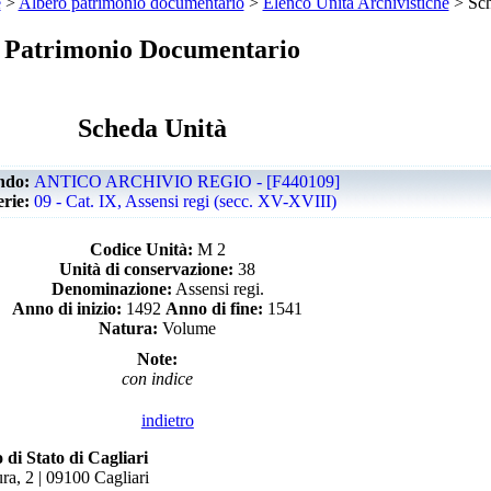
e
>
Albero patrimonio documentario
>
Elenco Unità Archivistiche
> Sch
Patrimonio Documentario
Scheda Unità
ndo:
ANTICO ARCHIVIO REGIO - [F440109]
erie:
09 - Cat. IX, Assensi regi (secc. XV-XVIII)
Codice Unità:
M 2
Unità di conservazione:
38
Denominazione:
Assensi regi.
Anno di inizio:
1492
Anno di fine:
1541
Natura:
Volume
Note:
con indice
indietro
 di Stato di Cagliari
ra, 2 | 09100 Cagliari