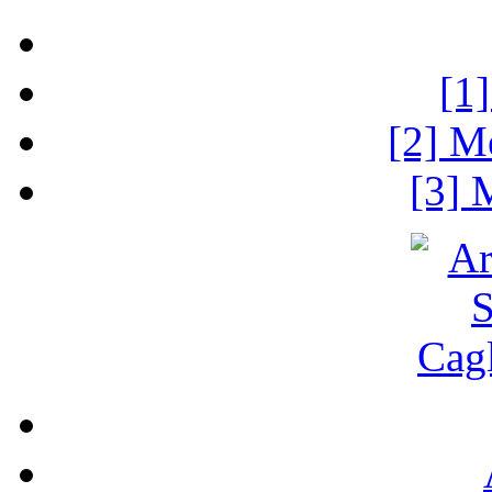
[1
[2] M
[3] 