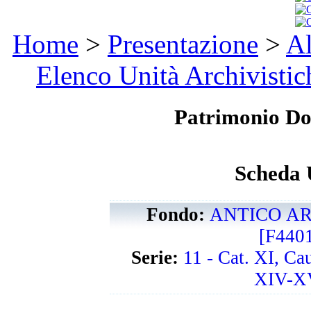
Home
>
Presentazione
>
Al
Elenco Unità Archivistic
Patrimonio D
Scheda 
Fondo:
ANTICO AR
[F440
Serie:
11 - Cat. XI, Ca
XIV-XV