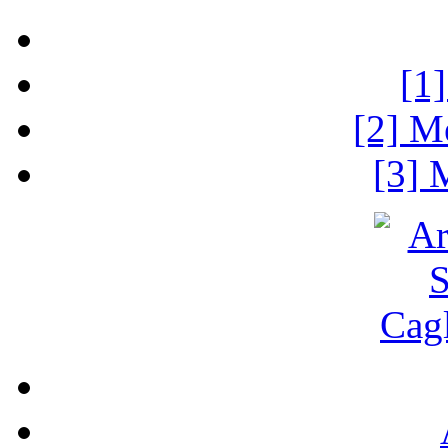
[1
[2] M
[3] 