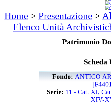
Home
>
Presentazione
>
Al
Elenco Unità Archivistic
Patrimonio D
Scheda 
Fondo:
ANTICO AR
[F440
Serie:
11 - Cat. XI, Ca
XIV-XV