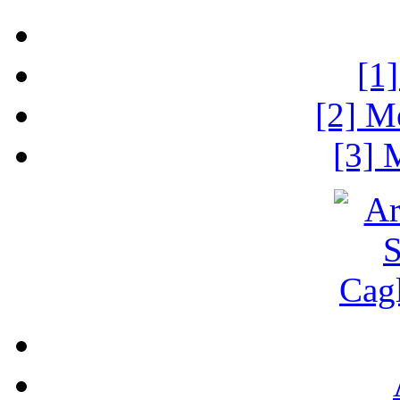
[1
[2] M
[3] 