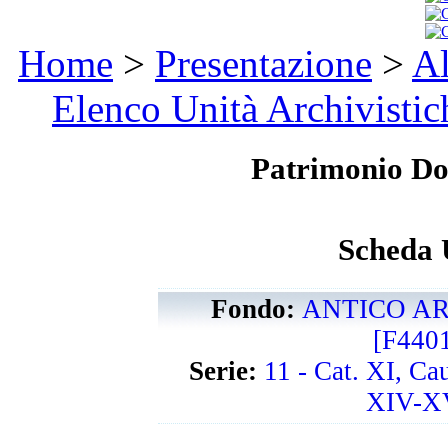
Home
>
Presentazione
>
Al
Elenco Unità Archivistic
Patrimonio D
Scheda 
Fondo:
ANTICO AR
[F440
Serie:
11 - Cat. XI, Ca
XIV-XV