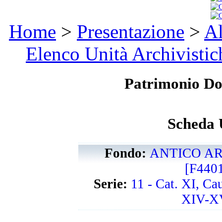
Home
>
Presentazione
>
Al
Elenco Unità Archivistic
Patrimonio D
Scheda 
Fondo:
ANTICO AR
[F440
Serie:
11 - Cat. XI, Ca
XIV-XV