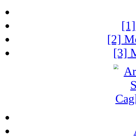
[1
[2] M
[3] 