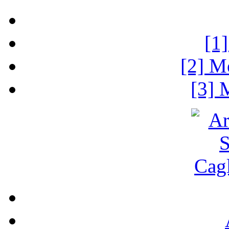
[1
[2] M
[3] 