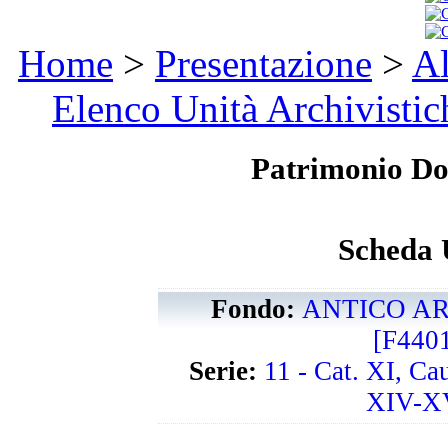
Home
>
Presentazione
>
Al
Elenco Unità Archivistic
Patrimonio D
Scheda 
Fondo:
ANTICO AR
[F440
Serie:
11 - Cat. XI, Ca
XIV-XV