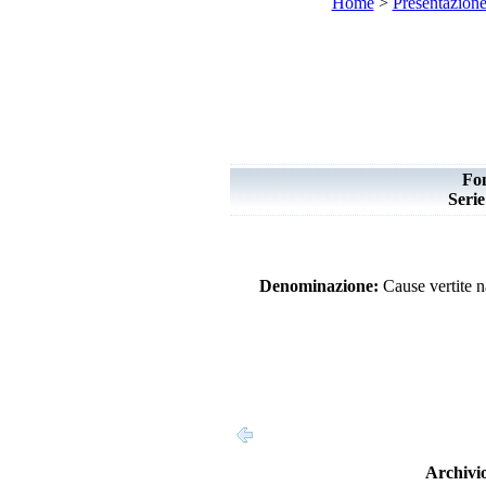
Home
>
Presentazion
Fo
Seri
Denominazione:
Cause vertite n
Archivio