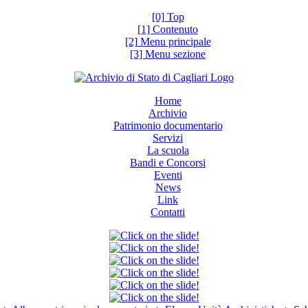
[0] Top
[1] Contenuto
[2] Menu principale
[3] Menu sezione
Home
Archivio
Patrimonio documentario
Servizi
La scuola
Bandi e Concorsi
Eventi
News
Link
Contatti