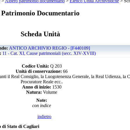
e
>
Albero patrimonio documentario
>
Elenco Unità Archivistiche
> Sch
Patrimonio Documentario
Scheda Unità
ndo:
ANTICO ARCHIVIO REGIO - [F440109]
e:
11 - Cat. XI, Cause patrimoniali (secc. XIV-XVIII)
Codice Unità:
Q 203
Unità di conservazione:
66
anti il Real Consiglio, la Luogotenenza Generale, la Real Udienza, la C
Procuratore Reale ecc..
Anno di inizio:
1530
Natura:
Volume
Note:
con indice
indietro
 di Stato di Cagliari