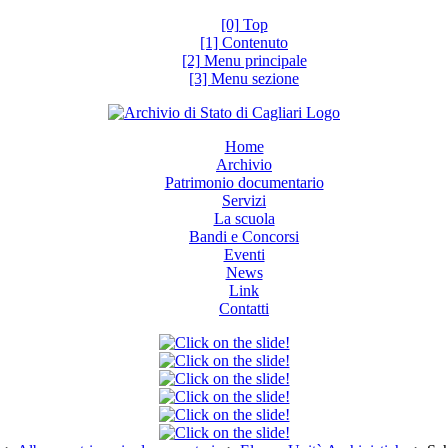
[0] Top
[1] Contenuto
[2] Menu principale
[3] Menu sezione
Home
Archivio
Patrimonio documentario
Servizi
La scuola
Bandi e Concorsi
Eventi
News
Link
Contatti