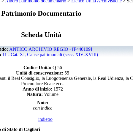
e
>
Albero patrimonio documentario
>
Elenco Unità Archivistiche
> Sch
Patrimonio Documentario
Scheda Unità
ndo:
ANTICO ARCHIVIO REGIO - [F440109]
e:
11 - Cat. XI, Cause patrimoniali (secc. XIV-XVIII)
Codice Unità:
Q 56
Unità di conservazione:
55
anti il Real Consiglio, la Luogotenenza Generale, la Real Udienza, la C
Procuratore Reale ecc..
Anno di inizio:
1572
Natura:
Volume
Note:
con indice
indietro
 di Stato di Cagliari