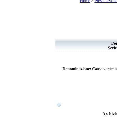
Home
>
Presentazion
Fo
Seri
Denominazione:
Cause vertite n
Archivio