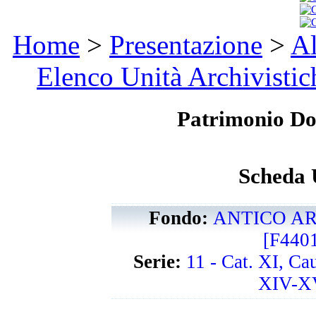
Home
>
Presentazione
>
Al
Elenco Unità Archivistic
Patrimonio D
Scheda 
Fondo:
ANTICO AR
[F440
Serie:
11 - Cat. XI, Ca
XIV-XV