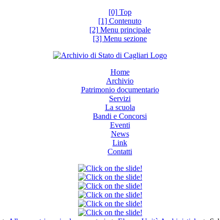
[0] Top
[1] Contenuto
[2] Menu principale
[3] Menu sezione
Home
Archivio
Patrimonio documentario
Servizi
La scuola
Bandi e Concorsi
Eventi
News
Link
Contatti