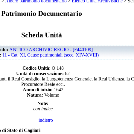
e
>
Albero patrimonio documentario
>
Elenco Unità Archivistiche
> Sch
Patrimonio Documentario
Scheda Unità
ndo:
ANTICO ARCHIVIO REGIO - [F440109]
e:
11 - Cat. XI, Cause patrimoniali (secc. XIV-XVIII)
Codice Unità:
Q 148
Unità di conservazione:
62
anti il Real Consiglio, la Luogotenenza Generale, la Real Udienza, la C
Procuratore Reale ecc..
Anno di inizio:
1642
Natura:
Volume
Note:
con indice
indietro
 di Stato di Cagliari