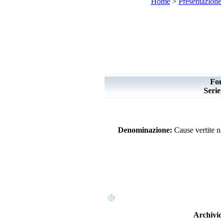
Home
>
Presentazion
Fo
Seri
Denominazione:
Cause vertite n
Archivio