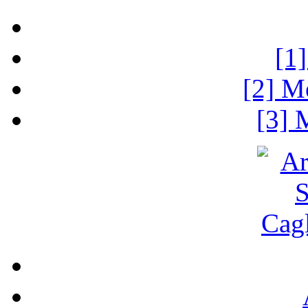
[1
[2] M
[3] 