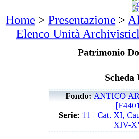
Home
>
Presentazione
>
Al
Elenco Unità Archivistic
Patrimonio D
Scheda 
Fondo:
ANTICO AR
[F440
Serie:
11 - Cat. XI, Ca
XIV-XV