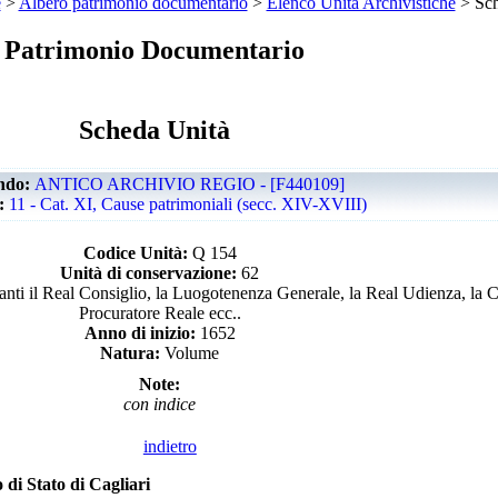
e
>
Albero patrimonio documentario
>
Elenco Unità Archivistiche
> Sch
Patrimonio Documentario
Scheda Unità
ndo:
ANTICO ARCHIVIO REGIO - [F440109]
e:
11 - Cat. XI, Cause patrimoniali (secc. XIV-XVIII)
Codice Unità:
Q 154
Unità di conservazione:
62
anti il Real Consiglio, la Luogotenenza Generale, la Real Udienza, la C
Procuratore Reale ecc..
Anno di inizio:
1652
Natura:
Volume
Note:
con indice
indietro
 di Stato di Cagliari