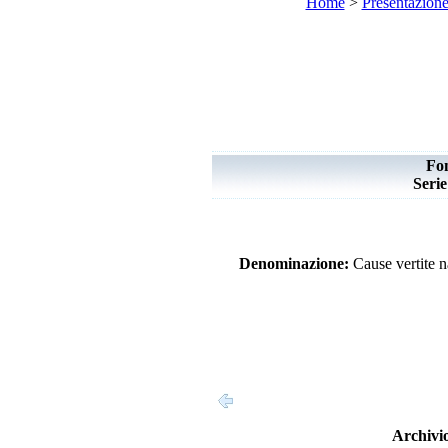
Home
>
Presentazion
Fo
Seri
Denominazione:
Cause vertite n
Archivio