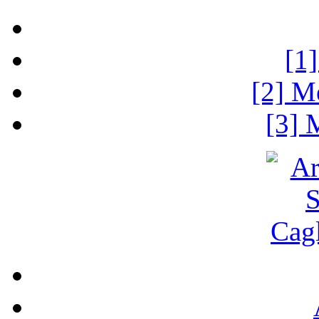
[1
[2] M
[3] 