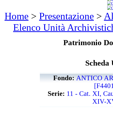
Home
>
Presentazione
>
Al
Elenco Unità Archivistic
Patrimonio D
Scheda 
Fondo:
ANTICO AR
[F440
Serie:
11 - Cat. XI, Ca
XIV-XV