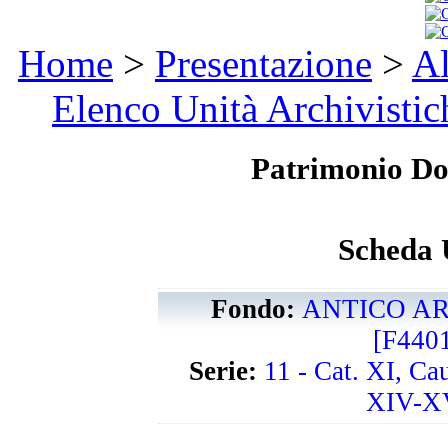
Home
>
Presentazione
>
Al
Elenco Unità Archivistic
Patrimonio D
Scheda 
Fondo:
ANTICO AR
[F440
Serie:
11 - Cat. XI, Ca
XIV-XV