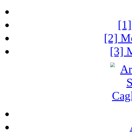
[1
[2] M
[3] 