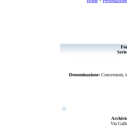
Home
>
Presentazion
Fo
Seri
Denominazione:
Concessioni, in
Archivio
Via Gallu