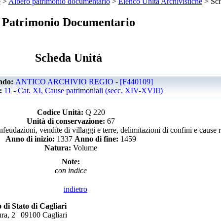
e
>
Albero patrimonio documentario
>
Elenco Unità Archivistiche
> Sch
Patrimonio Documentario
Scheda Unità
ndo:
ANTICO ARCHIVIO REGIO - [F440109]
e:
11 - Cat. XI, Cause patrimoniali (secc. XIV-XVIII)
Codice Unità:
Q 220
Unità di conservazione:
67
feudazioni, vendite di villaggi e terre, delimitazioni di confini e cause r
Anno di inizio:
1337
Anno di fine:
1459
Natura:
Volume
Note:
con indice
indietro
 di Stato di Cagliari
ra, 2 | 09100 Cagliari