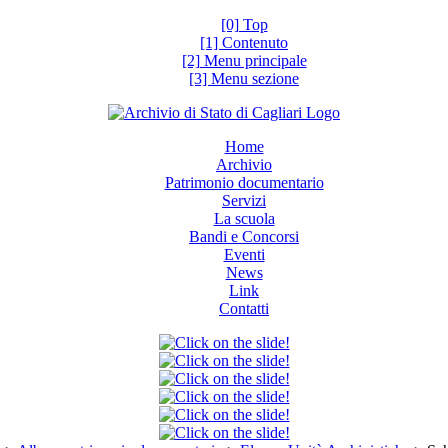
[0] Top
[1] Contenuto
[2] Menu principale
[3] Menu sezione
Home
Archivio
Patrimonio documentario
Servizi
La scuola
Bandi e Concorsi
Eventi
News
Link
Contatti