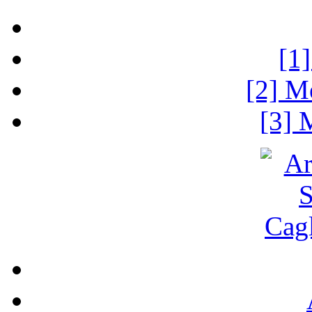
[1
[2] M
[3] 