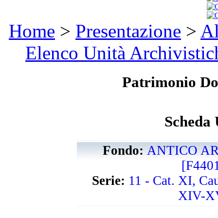
Home
>
Presentazione
>
Al
Elenco Unità Archivistic
Patrimonio D
Scheda 
Fondo:
ANTICO AR
[F440
Serie:
11 - Cat. XI, Ca
XIV-XV