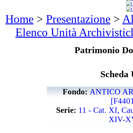
Home
>
Presentazione
>
Al
Elenco Unità Archivistic
Patrimonio D
Scheda 
Fondo:
ANTICO AR
[F440
Serie:
11 - Cat. XI, Ca
XIV-XV