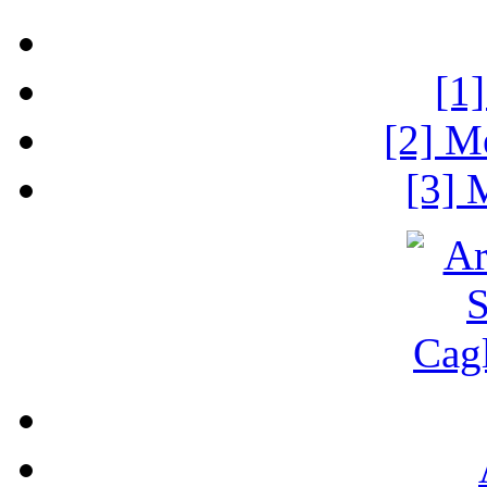
[1
[2] M
[3] 