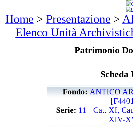
Home
>
Presentazione
>
Al
Elenco Unità Archivistic
Patrimonio D
Scheda 
Fondo:
ANTICO AR
[F440
Serie:
11 - Cat. XI, Ca
XIV-XV