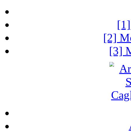
[1
[2] M
[3] 