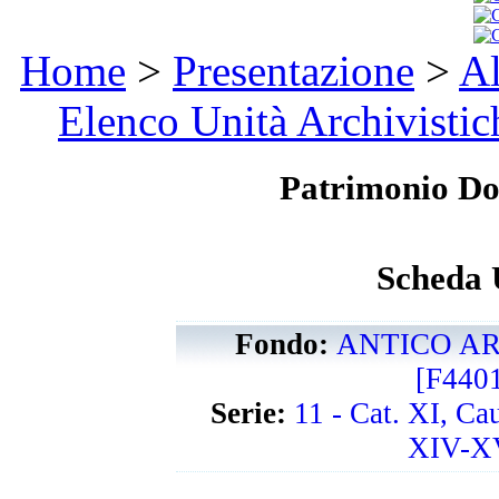
Home
>
Presentazione
>
Al
Elenco Unità Archivistic
Patrimonio D
Scheda 
Fondo:
ANTICO AR
[F440
Serie:
11 - Cat. XI, Ca
XIV-XV