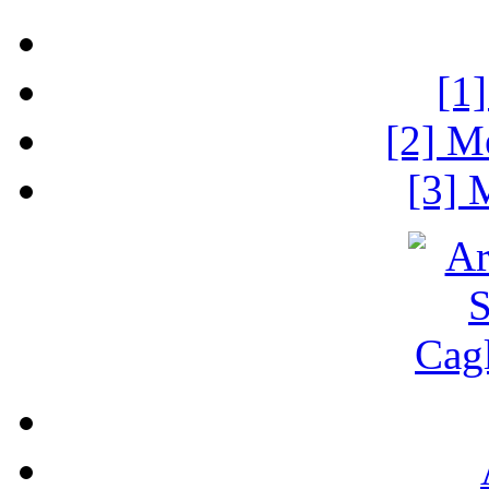
[1
[2] M
[3] 