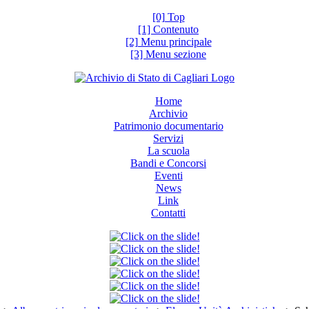
[0] Top
[1] Contenuto
[2] Menu principale
[3] Menu sezione
Home
Archivio
Patrimonio documentario
Servizi
La scuola
Bandi e Concorsi
Eventi
News
Link
Contatti