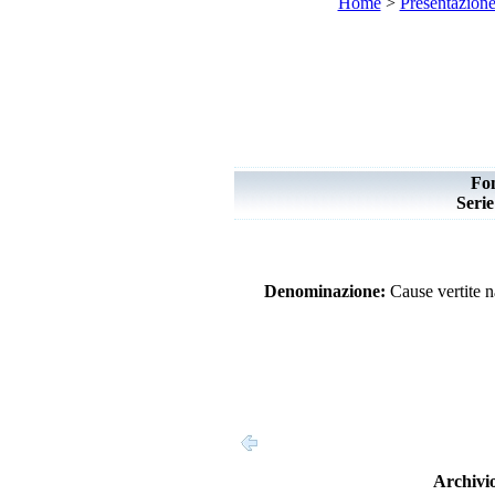
Home
>
Presentazion
Fo
Seri
Denominazione:
Cause vertite n
Archivio