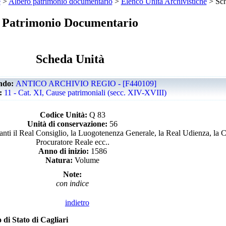
e
>
Albero patrimonio documentario
>
Elenco Unità Archivistiche
> Sch
Patrimonio Documentario
Scheda Unità
ndo:
ANTICO ARCHIVIO REGIO - [F440109]
e:
11 - Cat. XI, Cause patrimoniali (secc. XIV-XVIII)
Codice Unità:
Q 83
Unità di conservazione:
56
anti il Real Consiglio, la Luogotenenza Generale, la Real Udienza, la C
Procuratore Reale ecc..
Anno di inizio:
1586
Natura:
Volume
Note:
con indice
indietro
 di Stato di Cagliari