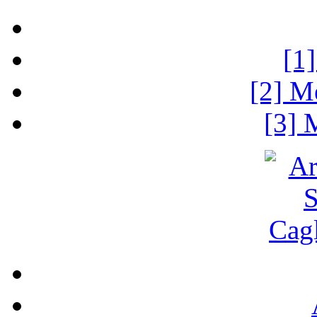
[1
[2] M
[3] 