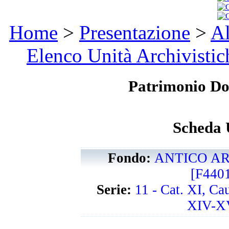
Home
>
Presentazione
>
Al
Elenco Unità Archivistic
Patrimonio D
Scheda 
Fondo:
ANTICO AR
[F440
Serie:
11 - Cat. XI, Ca
XIV-XV