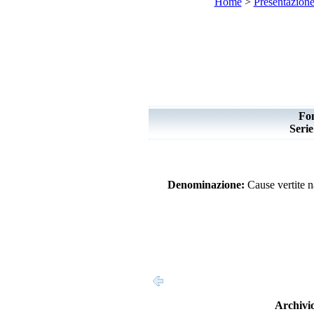
Home
>
Presentazion
Fo
Seri
Denominazione:
Cause vertite n
Archivio