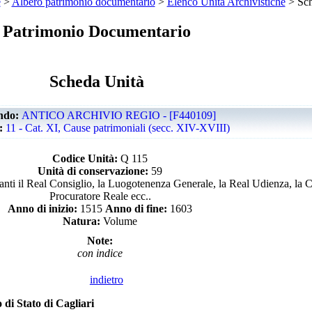
e
>
Albero patrimonio documentario
>
Elenco Unità Archivistiche
> Sch
Patrimonio Documentario
Scheda Unità
ndo:
ANTICO ARCHIVIO REGIO - [F440109]
e:
11 - Cat. XI, Cause patrimoniali (secc. XIV-XVIII)
Codice Unità:
Q 115
Unità di conservazione:
59
anti il Real Consiglio, la Luogotenenza Generale, la Real Udienza, la C
Procuratore Reale ecc..
Anno di inizio:
1515
Anno di fine:
1603
Natura:
Volume
Note:
con indice
indietro
 di Stato di Cagliari