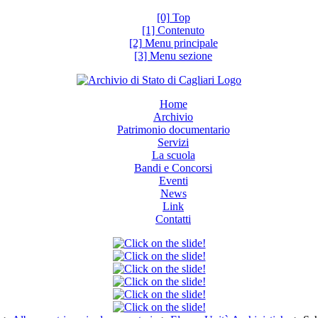
[0] Top
[1] Contenuto
[2] Menu principale
[3] Menu sezione
Home
Archivio
Patrimonio documentario
Servizi
La scuola
Bandi e Concorsi
Eventi
News
Link
Contatti