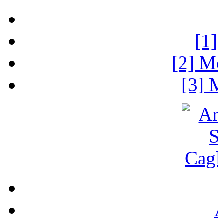
[1
[2] M
[3] 