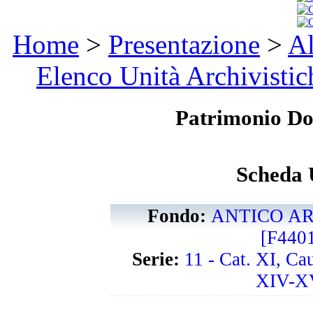
Home
>
Presentazione
>
Al
Elenco Unità Archivistic
Patrimonio D
Scheda 
Fondo:
ANTICO AR
[F440
Serie:
11 - Cat. XI, Ca
XIV-XV