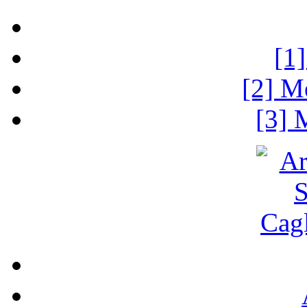
[1
[2] M
[3] 