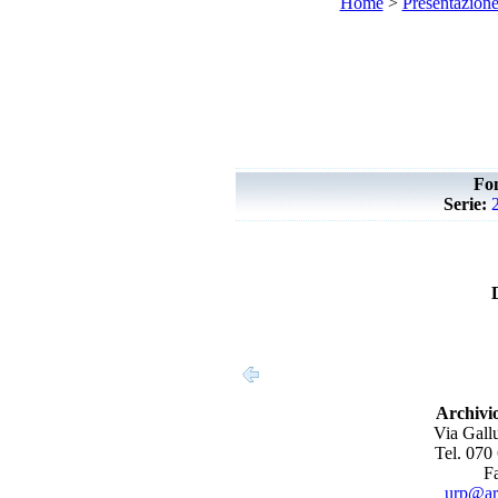
Home
>
Presentazion
Fo
Serie:
Archivio
Via Gallu
Tel. 070
F
urp@arc