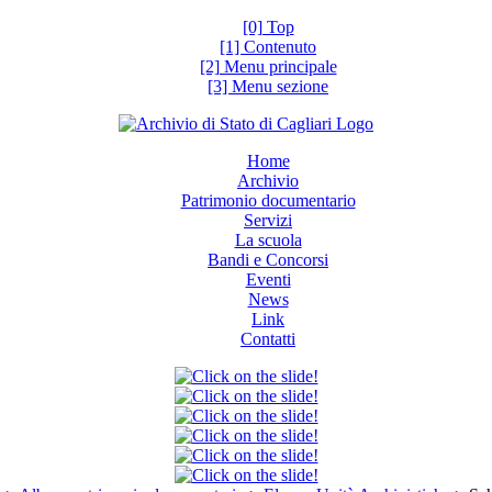
[0] Top
[1] Contenuto
[2] Menu principale
[3] Menu sezione
Home
Archivio
Patrimonio documentario
Servizi
La scuola
Bandi e Concorsi
Eventi
News
Link
Contatti