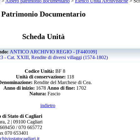
e
>
Albero patrimonio documentario
>
Elenco Unità Archivistiche
> Sch
Patrimonio Documentario
Scheda Unità
ndo:
ANTICO ARCHIVIO REGIO - [F440109]
23 - Cat. XXIII, Rendite di diversi villaggi (1574-1802)
Codice Unità:
BF 8
Unità di conservazione:
118
Denominazione:
Rendite del Marchese di Cea.
Anno di inizio:
1678
Anno di fine:
1702
Natura:
Fascio
indietro
 di Stato di Cagliari
ra, 2 | 09100 Cagliari
 669450 / 070 665772
ax 070 653401
hiviostatocagliari.it