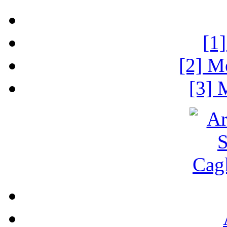
[1
[2] M
[3] 