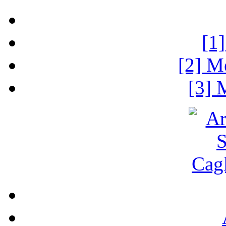
[1
[2] M
[3] 