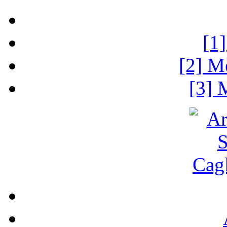
[1
[2] M
[3] 