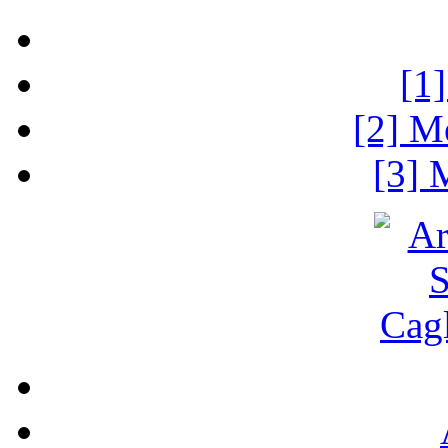
[1
[2] M
[3] 