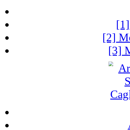
[1
[2] M
[3] 