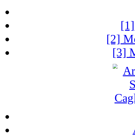
[1
[2] M
[3] 