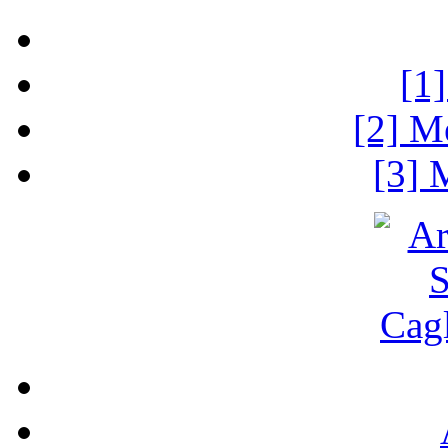
[1
[2] M
[3] 