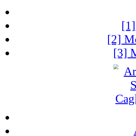
[1
[2] M
[3] 