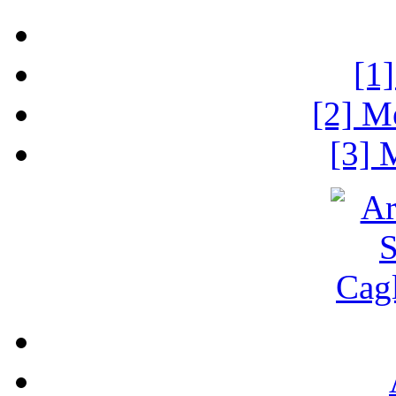
[1
[2] M
[3] 