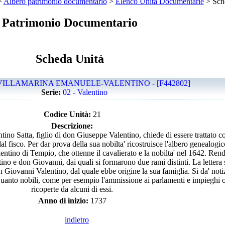
>
Albero patrimonio documentario
>
Elenco Unità Documentarie
> Sch
Patrimonio Documentario
Scheda Unità
VILLAMARINA EMANUELE-VALENTINO - [F442802]
Serie:
02 - Valentino
Codice Unità:
21
Descrizione:
tino Satta, figlio di don Giuseppe Valentino, chiede di essere trattato 
dal fisco. Per dar prova della sua nobilta' ricostruisce l'albero genealogic
entino di Tempio, che ottenne il cavalierato e la nobilta' nel 1642. Ren
no e don Giovanni, dai quali si formarono due rami distinti. La lettera 
 Giovanni Valentino, dal quale ebbe origine la sua famiglia. Si da' notizi
n quanto nobili, come per esempio l'ammissione ai parlamenti e impieghi 
ricoperte da alcuni di essi.
Anno di inizio:
1737
indietro