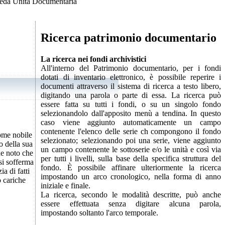
eda Unità Documentaria
Ricerca patrimonio documentario
La ricerca nei fondi archivistici
All'interno del Patrimonio documentario, per i fondi
dotati di inventario elettronico, è possibile reperire i
documenti attraverso il sistema di ricerca a testo libero,
digitando una parola o parte di essa. La ricerca può
essere fatta su tutti i fondi, o su un singolo fondo
selezionandolo dall'apposito menù a tendina. In questo
caso viene aggiunto automaticamente un campo
contenente l'elenco delle serie ch compongono il fondo
come nobile
selezionato; selezionando poi una serie, viene aggiunto
o della sua
un campo contenente le sottoserie e/o le unità e così via
de noto che
per tutti i livelli, sulla base della specifica struttura del
si sofferma
fondo. È possibile affinare ulteriormente la ricerca
a di fatti
impostando un arco cronologico, nella forma di anno
o cariche
iniziale e finale.
La ricerca, secondo le modalità descritte, può anche
essere effettuata senza digitare alcuna parola,
impostando soltanto l'arco temporale.