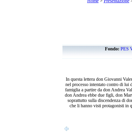
Home
>
Presentazione
Fondo:
PES 
In questa lettera don Giovanni Valen
nel processo intentato contro di lui 
famiglia a partire da don Andrea Val
don Andrea ebbe due figli, don Marti
soprattutto sulla discendenza di don
che li hanno visti protagonisti i