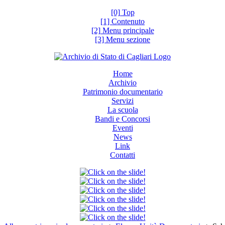
[0] Top
[1] Contenuto
[2] Menu principale
[3] Menu sezione
Home
Archivio
Patrimonio documentario
Servizi
La scuola
Bandi e Concorsi
Eventi
News
Link
Contatti