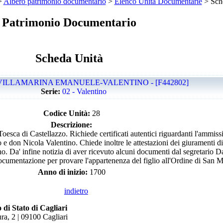
>
Albero patrimonio documentario
>
Elenco Unità Documentarie
> Sch
Patrimonio Documentario
Scheda Unità
VILLAMARINA EMANUELE-VALENTINO - [F442802]
Serie:
02 - Valentino
Codice Unità:
28
Descrizione:
e Toesca di Castellazzo. Richiede certificati autentici riguardanti l'ammiss
e don Nicola Valentino. Chiede inoltre le attestazioni dei giuramenti di 
no. Da' infine notizia di aver ricevuto alcuni documenti dal segretario D
ocumentazione per provare l'appartenenza del figlio all'Ordine di San M
Anno di inizio:
1700
indietro
 di Stato di Cagliari
ra, 2 | 09100 Cagliari