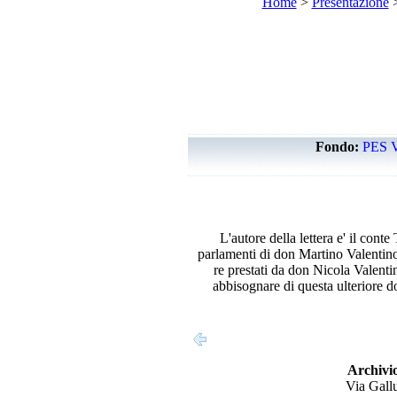
Home
>
Presentazione
Fondo:
PES 
L'autore della lettera e' il cont
parlamenti di don Martino Valentino 
re prestati da don Nicola Valenti
abbisognare di questa ulteriore d
Archivio
Via Gallu