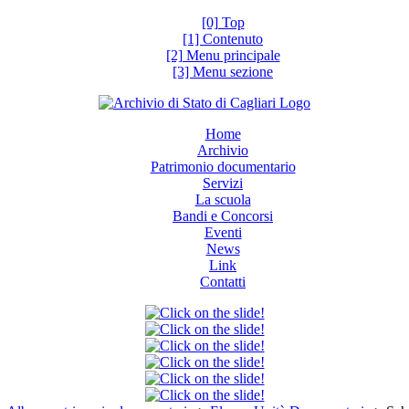
[0] Top
[1] Contenuto
[2] Menu principale
[3] Menu sezione
Home
Archivio
Patrimonio documentario
Servizi
La scuola
Bandi e Concorsi
Eventi
News
Link
Contatti