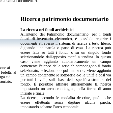
eda Unità Documentaria
Ricerca patrimonio documentario
La ricerca nei fondi archivistici
All'interno del Patrimonio documentario, per i fondi
dotati di inventario elettronico, è possibile reperire i
documenti attraverso il sistema di ricerca a testo libero,
digitando una parola o parte di essa. La ricerca può
essere fatta su tutti i fondi, o su un singolo fondo
selezionandolo dall'apposito menù a tendina. In questo
caso viene aggiunto automaticamente un campo
contenente l'elenco delle serie ch compongono il fondo
ione ai
selezionato; selezionando poi una serie, viene aggiunto
fedelta' al
un campo contenente le sottoserie e/o le unità e così via
aga e di
per tutti i livelli, sulla base della specifica struttura del
aurizio.
fondo. È possibile affinare ulteriormente la ricerca
impostando un arco cronologico, nella forma di anno
iniziale e finale.
La ricerca, secondo le modalità descritte, può anche
essere effettuata senza digitare alcuna parola,
impostando soltanto l'arco temporale.